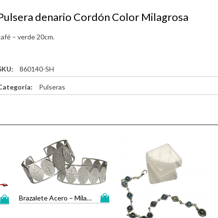
Pulsera denario Cordón Color Milagrosa
café – verde 20cm.
SKU:
860140-SH
Categoría:
Pulseras
Brazalete Acero – Milagrosa