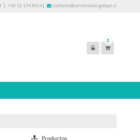
|
|
4
+56 32 274 8924
contacto@ormenobacigalupo.cl
ventas al por mayor
0
Productos